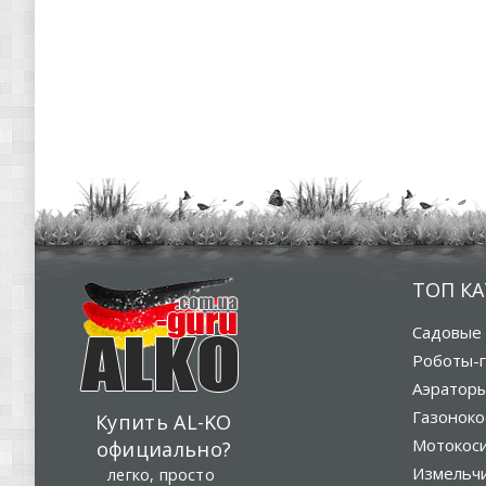
ТОП К
Садовые 
Роботы-г
Аэратор
Газоноко
Купить AL-KO
Мотокос
официально?
Измельч
легко, просто