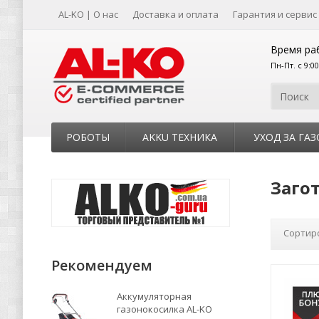
AL-KO | О нас
Доставка и оплата
Гарантия и сервис
Время ра
Пн-Пт. с 9:0
РОБОТЫ
AKKU ТЕХНИКА
УХОД ЗА ГА
Заго
Сортир
Рекомендуем
Аккумуляторная
газонокосилка AL-KO