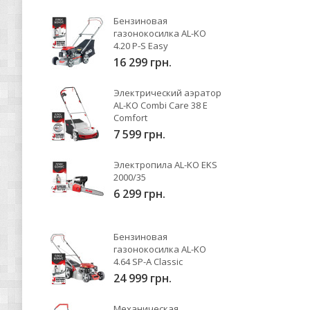
Бензиновая
газонокосилка AL-KO
4.20 P-S Easy
16 299 грн.
Электрический аэратор
AL-KO Combi Care 38 E
Comfort
7 599 грн.
Электропила AL-KO EKS
2000/35
6 299 грн.
Бензиновая
газонокосилка AL-KO
4.64 SP-A Classic
24 999 грн.
Механическая