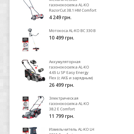
газонокосилка AL-KO
RazorCut 38.1 HM Comfort
4 249 грн.
Мотокоса AL-KO BC 330 B
10 499 грн.
Аккумуляторная
газонокосилка AL-KO
4.65 Li SP Easy Energy
Flex (с АКБ и зарядным)
26 499 грн.
Электрическая
газонокосилка AL-KO
38.2 E Comfort
11 799 грн.
Измельчитель AL-KO LH