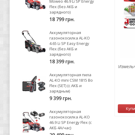
Moweo 46.9 Li SP Energy
Flex (без АКБ и
зарядного)
18 799 грн.
Аккумуляторная
газонокосилка AL-KO
4.65 Li SP Easy Energy
Flex (без АКБ и
зарядного)
18 399 грн.
Измельч
Аккумуляторная пила
AL-KO mini CSM 1815 Bo
Flex (SET) (с АКБ и
зарядным)
9 399 грн.
Куп
Аккумуляторная
газонокосилка AL-KO
46.9 LI SP Energy Flex (с
АКБ 4А/час)