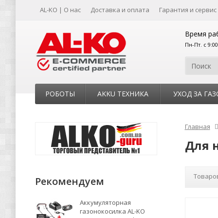
AL-KO | О нас
Доставка и оплата
Гарантия и сервис
Время ра
Пн-Пт. с 9:0
РОБОТЫ
AKKU ТЕХНИКА
УХОД ЗА ГА
Главная
Для н
Товаров
Рекомендуем
Аккумуляторная
газонокосилка AL-KO