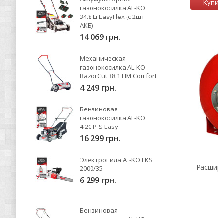
Куп
газонокосилка AL-KO
34.8 Li EasyFlex (с 2шт
АКБ)
14 069 грн.
Механическая
газонокосилка AL-KO
RazorCut 38.1 HM Comfort
4 249 грн.
Бензиновая
газонокосилка AL-KO
4.20 P-S Easy
16 299 грн.
Электропила AL-KO EKS
Расши
2000/35
6 299 грн.
Бензиновая