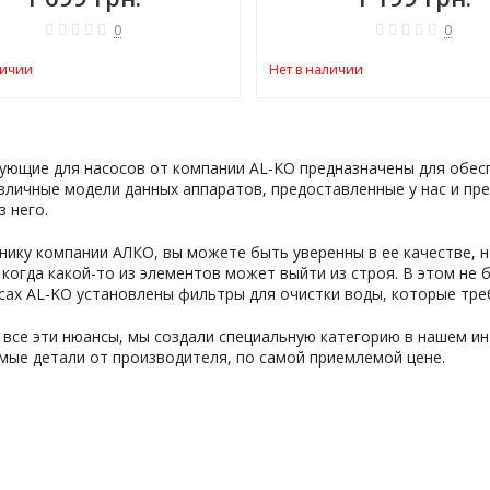
0
0
личии
Нет в наличии
ующие для насосов от компании AL-KO предназначены для обес
зличные модели данных аппаратов, предоставленные у нас и пре
з него.
нику компании АЛКО, вы можете быть уверенны в ее качестве, 
 когда какой-то из элементов может выйти из строя. В этом не 
сах AL-KO установлены фильтры для очистки воды, которые треб
все эти нюансы, мы создали специальную категорию в нашем ин
мые детали от производителя, по самой приемлемой цене.