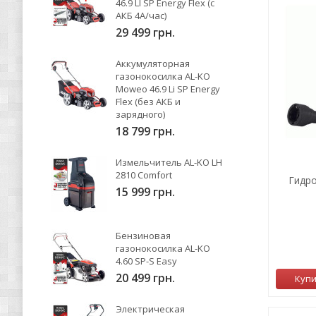
46.9 LI SP Energy Flex (с
АКБ 4А/час)
29 499 грн.
Аккумуляторная
газонокосилка AL-KO
Moweo 46.9 Li SP Energy
Flex (без АКБ и
зарядного)
18 799 грн.
Измельчитель AL-KO LH
2810 Comfort
Гидро
15 999 грн.
Бензиновая
газонокосилка AL-KO
4.60 SP-S Easy
20 499 грн.
Куп
Электрическая