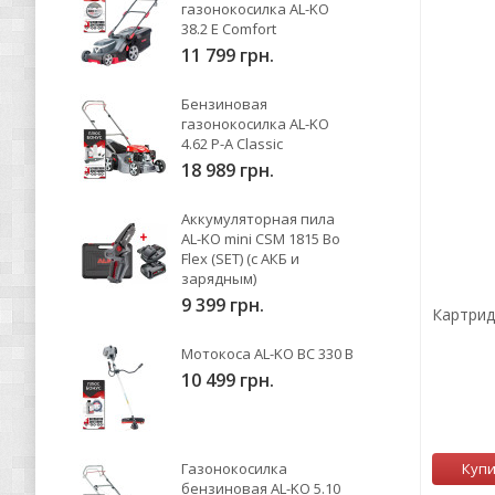
газонокосилка AL-KO
38.2 E Comfort
11 799 грн.
Бензиновая
газонокосилка AL-KO
4.62 P-A Classic
18 989 грн.
Аккумуляторная пила
AL-KO mini CSM 1815 Bo
Flex (SET) (с АКБ и
зарядным)
9 399 грн.
Картрид
Мотокоса AL-KO BC 330 B
10 499 грн.
Газонокосилка
Куп
бензиновая AL-KO 5.10