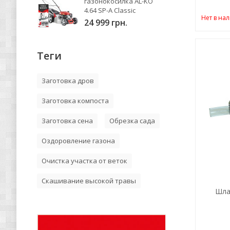
газонокосилка AL-KO
4.64 SP-A Classic
Нет в на
24 999 грн.
Теги
Заготовка дров
Заготовка компоста
Заготовка сена
Обрезка сада
Оздоровление газона
Очистка участка от веток
Скашивание высокой травы
Шлан