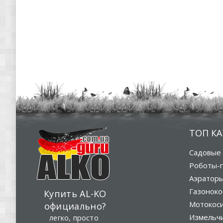
ТОП К
Садовые 
Роботы-г
Аэратор
Газоноко
Купить AL-KO
Мотокос
официально?
Измельч
легко, просто