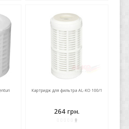
nturi
Картридж для фильтра AL-KO 100/1
264 грн.
0