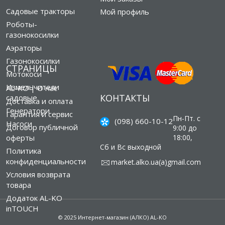
Садовые тракторы
Мой профиль
Роботы-
газонокосилки
Аэраторы
Газонокосилки
СТРАНИЦЫ
Мотокоси
Измельчители
AL-KO | О нас
КОНТАКТЫ
садовые
Доставка и оплата
Генератори
Гарантия и сервис
Пн-Пт. с
(098) 660-10-12
Насоси
Договор публичной
9:00 до
оферты
18:00,
Сб и Вс выходной
Политика
конфиденциальности
market.alko.ua(а)gmail.com
Условия возврата
товара
Додаток AL-KO
inTOUCH
© 2025 Интернет-магазин (АЛКО) AL-KO