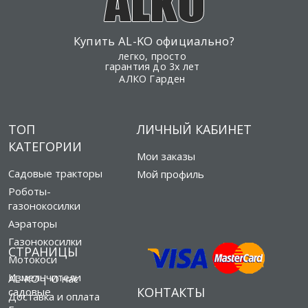
Купить AL-KO официально?
легко, просто
гарантия до 3х лет
АЛКО Гарден
ТОП
ЛИЧНЫЙ КАБИНЕТ
КАТЕГОРИИ
Мои заказы
Садовые тракторы
Мой профиль
Роботы-
газонокосилки
Аэраторы
Газонокосилки
СТРАНИЦЫ
Мотокоси
Измельчители
AL-KO | О нас
КОНТАКТЫ
садовые
Доставка и оплата