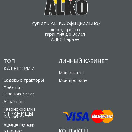
Купить AL-KO официально?
легко, просто
гарантия до 3х лет
АЛКО Гарден
ТОП
ЛИЧНЫЙ КАБИНЕТ
КАТЕГОРИИ
Мои заказы
Садовые тракторы
Мой профиль
Роботы-
газонокосилки
Аэраторы
Газонокосилки
СТРАНИЦЫ
Мотокоси
Измельчители
AL-KO | О нас
КОНТАКТЫ
садовые