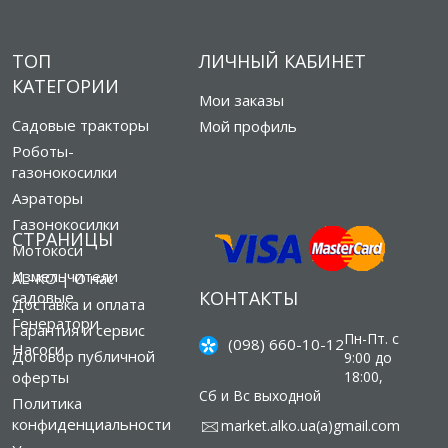
ТОП
ЛИЧНЫЙ КАБИНЕТ
КАТЕГОРИИ
Мои заказы
Садовые тракторы
Мой профиль
Роботы-
газонокосилки
Аэраторы
Газонокосилки
СТРАНИЦЫ
Мотокоси
Измельчители
AL-KO | О нас
КОНТАКТЫ
садовые
Доставка и оплата
Генератори
Гарантия и сервис
Пн-Пт. с
(098) 660-10-12
Насоси
Договор публичной
9:00 до
оферты
18:00,
Сб и Вс выходной
Политика
конфиденциальности
market.alko.ua(а)gmail.com