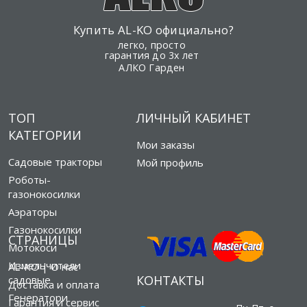
Купить AL-KO официально?
легко, просто
гарантия до 3х лет
АЛКО Гарден
ТОП
ЛИЧНЫЙ КАБИНЕТ
КАТЕГОРИИ
Мои заказы
Садовые тракторы
Мой профиль
Роботы-
газонокосилки
Аэраторы
Газонокосилки
СТРАНИЦЫ
Мотокоси
Измельчители
AL-KO | О нас
КОНТАКТЫ
садовые
Доставка и оплата
Генератори
Гарантия и сервис