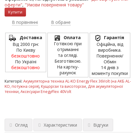
оферти"
,
"Умови повернення товару"
В порівнянні
В обране
Доставка
Оплата
Гарантія
Готівкою при
Від 2000 грн:
Офіційна, від
отриманні
По Києву
виробника.
та огляді.
безкоштовно
Повернення/
Безготівкою.
По Україні
Обмін
На картку-
безкоштовно
14 днів з
рахунок
моменту покупки
Категорії:
Акумуляторна техніка AL-KO Energy Flex 36Volt (на АКБ AL-
KO, потужна серія)
,
Кущорізи та висоторізи
,
Для акумуляторної
техніки
,
Аксесуари EnegyFlex 40Volt
Огляд
Характеристики
Відгуки