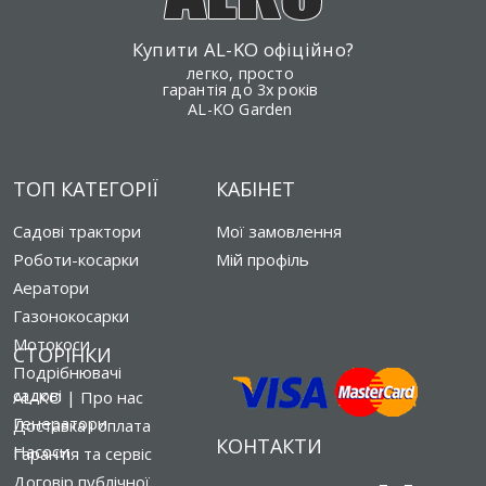
Купити AL-KO офіційно?
легко, просто
гарантія до 3х років
AL-KO Garden
ТОП КАТЕГОРІЇ
КАБІНЕТ
Садові трактори
Мої замовлення
Роботи-косарки
Мій профіль
Аератори
Газонокосарки
Мотокоси
СТОРІНКИ
Подрібнювачі
садові
AL-KO | Про нас
Генератори
Доставка і оплата
КОНТАКТИ
Насоси
Гарантія та сервіс
Договір публічної