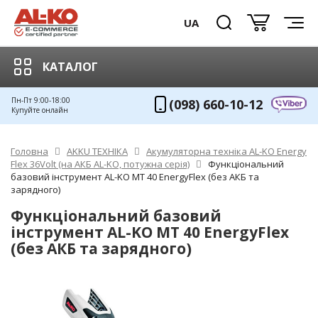
UA
КАТАЛОГ
Пн-Пт 9:00-18:00
(098) 660-10-12
Купуйте онлайн
Головна
AKKU ТЕХНІКА
Акумуляторна техніка AL-KO Energy
Flex 36Volt (на АКБ AL-KO, потужна серія)
Функціональний
базовий інструмент AL-KO МT 40 EnergyFlex (без АКБ та
зарядного)
Функціональний базовий
інструмент AL-KO МT 40 EnergyFlex
(без АКБ та зарядного)