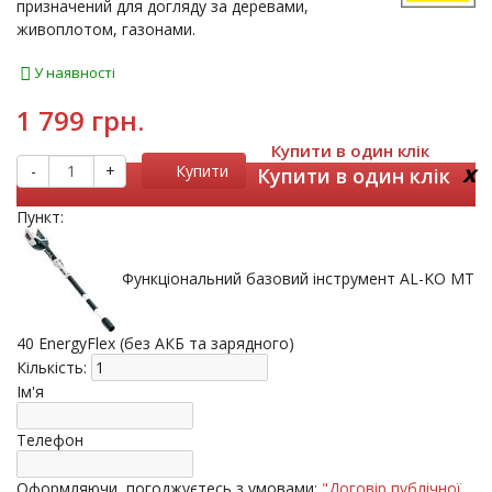
призначений для догляду за деревами,
живоплотом, газонами.
У наявності
1 799 грн.
Купити в один клік
x
-
+
Купити
Купити в один клік
Пункт:
Функціональний базовий інструмент AL-KO МT
40 EnergyFlex (без АКБ та зарядного)
Кількість:
Ім'я
Телефон
Оформляючи, погоджуєтесь з умовами:
"Договір публічної