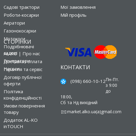
Садові трактори
Мої замовлення
Роботи-косарки
Мій профіль
Аератори
Газонокосарки
Мотокоси
СТОРІНКИ
Подрібнювачі
садові
AL-KO | Про нас
Генератори
Доставка і оплата
КОНТАКТИ
Насоси
Гарантія та сервіс
Договір публічної
Пн-Пт.
(098) 660-10-12
оферти
з 9:00
до
Політика
18:00,
конфіденційності
Сб та Нд вихідний
Умови повернення
market.alko.ua(a)gmail.com
товару
Додаток AL-KO
inTOUCH