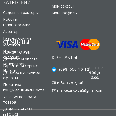
КАТЕГОРИИ
Мои заказы
Садовые тракторы
Мой профиль
Роботы-
газонокосилки
Аэраторы
Газонокосилки
СТРАНИЦЫ
Мотокоси
Измельчители
AL-KO | О нас
КОНТАКТЫ
садовые
Доставка и оплата
Генератори
Гарантия и сервис
Пн-Пт. с
(098) 660-10-12
Насоси
Договор публичной
9:00 до
оферты
18:00,
Сб и Вс выходной
Политика
конфиденциальности
market.alko.ua(а)gmail.com
Условия возврата
товара
Додаток AL-KO
inTOUCH