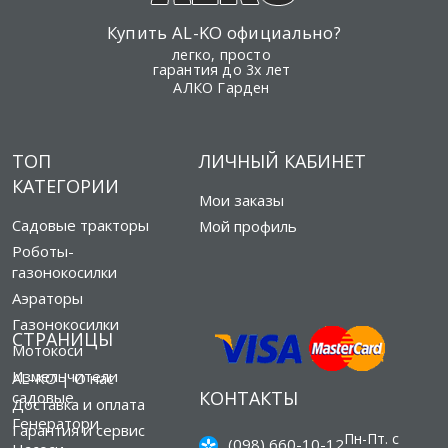
Купить AL-KO официально?
легко, просто
гарантия до 3х лет
АЛКО Гарден
ТОП
ЛИЧНЫЙ КАБИНЕТ
КАТЕГОРИИ
Мои заказы
Садовые тракторы
Мой профиль
Роботы-
газонокосилки
Аэраторы
Газонокосилки
СТРАНИЦЫ
Мотокоси
Измельчители
AL-KO | О нас
КОНТАКТЫ
садовые
Доставка и оплата
Генератори
Гарантия и сервис
Пн-Пт. с
(098) 660-10-12