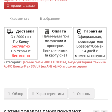
К сравнению
В избранное
Доставка
Оплата
Гарантия
Наличными при
От 2000 грн:
Официальная,
получении и
По Киеву
производителя
проверке.
бесплатно
Возврат/Обмен
Безналичными.
По Украине
14 дней с
На карту-счет
бесплатно
момента покупки
Категории:
Цепные пилы
,
AKKU ТЕХНИКА
,
Аккумуляторная техника
AL-KO Energy Flex 36Volt (на АКБ AL-KO, мощная серия)
Обзор
Характеристики
Отзывы
С ЭТИМ ТОВАРОМ ТАКЖЕ ПОКУПАЮТ