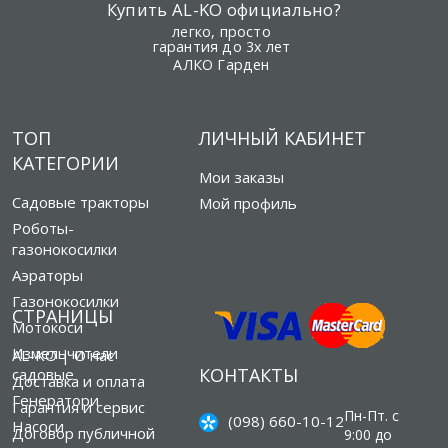
Купить AL-KO официально?
легко, просто
гарантия до 3х лет
АЛКО Гарден
ТОП
ЛИЧНЫЙ КАБИНЕТ
КАТЕГОРИИ
Мои заказы
Садовые тракторы
Мой профиль
Роботы-
газонокосилки
Аэраторы
Газонокосилки
СТРАНИЦЫ
Мотокоси
Измельчители
AL-KO | О нас
КОНТАКТЫ
садовые
Доставка и оплата
Генератори
Гарантия и сервис
Пн-Пт. с
(098) 660-10-12
Насоси
Договор публичной
9:00 до