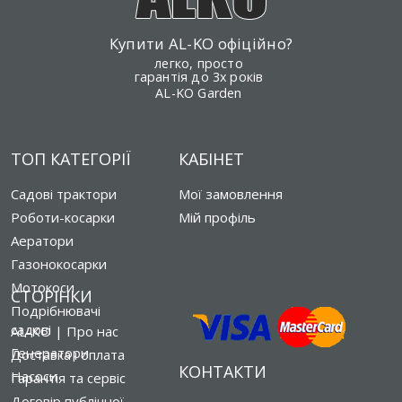
Купити AL-KO офіційно?
легко, просто
гарантія до 3х років
AL-KO Garden
ТОП КАТЕГОРІЇ
КАБІНЕТ
Садові трактори
Мої замовлення
Роботи-косарки
Мій профіль
Аератори
Газонокосарки
Мотокоси
СТОРІНКИ
Подрібнювачі
садові
AL-KO | Про нас
Генератори
Доставка і оплата
КОНТАКТИ
Насоси
Гарантія та сервіс
Договір публічної