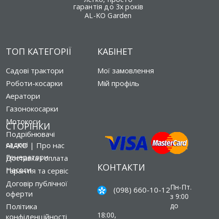
гарантія до 3х років
AL-KO Garden
ТОП КАТЕГОРІЇ
КАБІНЕТ
Садові трактори
Мої замовлення
Роботи-косарки
Мій профіль
Аератори
Газонокосарки
Мотокоси
СТОРІНКИ
Подрібнювачі
садові
AL-KO | Про нас
Генератори
Доставка і оплата
КОНТАКТИ
Насоси
Гарантія та сервіс
Договір публічної
Пн-Пт.
(098) 660-10-12
оферти
з 9:00
до
Політика
18:00,
конфіденційності