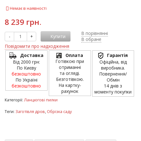
Немає в наявності
8 239 грн.
В порівнянні
-
+
Купити
В обране
Повідомити про надходження
Доставка
Оплата
Гарантія
Готівкою при
Від 2000 грн:
Офіційна, від
отриманні
По Києву
виробника.
та огляді.
безкоштовно
Повернення/
Безготівкою.
По Україні
Обмін
На картку-
безкоштовно
14 днів з
рахунок
моменту покупки
Категорії:
Ланцюгові пилки
Теги:
Заготівля дров
,
Обрізка саду