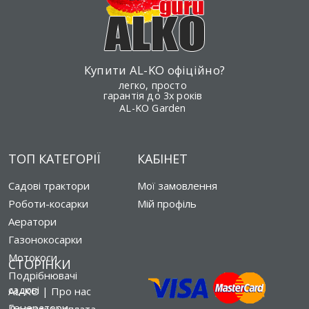
Купити AL-KO офіційно?
легко, просто
гарантія до 3х років
AL-KO Garden
ТОП КАТЕГОРІЇ
КАБІНЕТ
Садові трактори
Мої замовлення
Роботи-косарки
Мій профіль
Аератори
Газонокосарки
Мотокоси
СТОРІНКИ
Подрібнювачі
садові
AL-KO | Про нас
Генератори