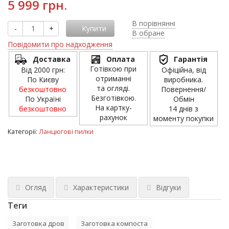
5 999 грн.
В порівнянні
-
+
Купити
В обране
Повідомити про надходження
Доставка
Оплата
Гарантія
Готівкою при
Від 2000 грн:
Офіційна, від
отриманні
По Києву
виробника.
та огляді.
безкоштовно
Повернення/
Безготівкою.
По Україні
Обмін
На картку-
безкоштовно
14 днів з
рахунок
моменту покупки
Категорії:
Ланцюгові пилки
Огляд
Характеристики
Відгуки
Теги
Заготовка дров
Заготовка компоста