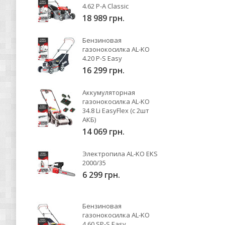
4.62 P-A Classic
18 989 грн.
Бензиновая
газонокосилка AL-KO
4.20 P-S Easy
16 299 грн.
Аккумуляторная
газонокосилка AL-KO
34.8 Li EasyFlex (с 2шт
АКБ)
14 069 грн.
Электропила AL-KO EKS
2000/35
6 299 грн.
Бензиновая
газонокосилка AL-KO
4.60 SP-S Easy