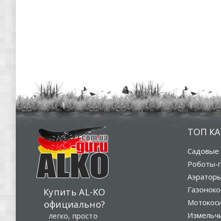
ТОП К
Садовые 
Роботы-г
Аэратор
Газоноко
Купить AL-KO
Мотокос
официально?
Измельч
легко, просто