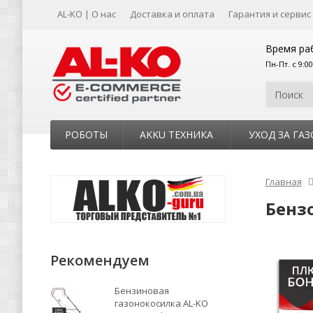
AL-KO | О нас
Доставка и оплата
Гарантия и сервис
Время ра
Пн-Пт. с 9:0
РОБОТЫ
AKKU ТЕХНИКА
УХОД ЗА ГА
Главная
Бензо
Рекомендуем
Бензиновая
газонокосилка AL-KO