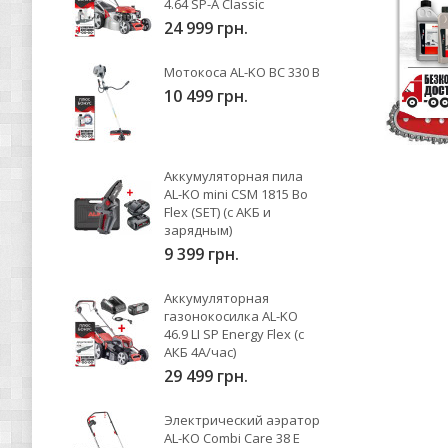
4.64 SP-A Classic
24 999 грн.
Мотокоса AL-KO BC 330 B
10 499 грн.
Аккумуляторная пила
AL-KO mini CSM 1815 Bo
Flex (SET) (с АКБ и
зарядным)
9 399 грн.
Аккумуляторная
газонокосилка AL-KO
46.9 LI SP Energy Flex (с
АКБ 4А/час)
29 499 грн.
Электрический аэратор
AL-KO Combi Care 38 E