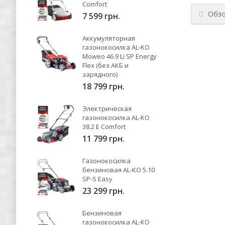
Comfort
Обз
7 599 грн.
Аккумуляторная
газонокосилка AL-KO
Moweo 46.9 Li SP Energy
Flex (без АКБ и
зарядного)
18 799 грн.
Электрическая
газонокосилка AL-KO
38.2 E Comfort
11 799 грн.
Газонокосилка
бензиновая AL-KO 5.10
SP-S Easy
23 299 грн.
Бензиновая
газонокосилка AL-KO