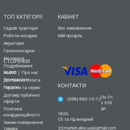
ТОП КАТЕГОРІЇ
КАБІНЕТ
Садові трактори
Мої замовлення
Роботи-косарки
Мій профіль
Аератори
Газонокосарки
Мотокоси
СТОРІНКИ
Подрібнювачі
садові
AL-KO | Про нас
Генератори
Доставка і оплата
КОНТАКТИ
Насоси
Гарантія та сервіс
Договір публічної
Пн-Пт.
(098) 660-10-12
оферти
з 9:00
до
Політика
18:00,
конфіденційності
Сб та Нд вихідний
Умови повернення
market.alko.ua(a)gmail.com
товару