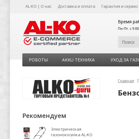
AL-KO | О нас
Доставка и оплата
Гарантия и сервис
Время ра
Пн-Пт. с 9:0
РОБОТЫ
AKKU ТЕХНИКА
УХОД ЗА ГА
Главная
Бензо
Рекомендуем
Электрическая
газонокосилка AL-KO