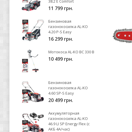
38.2 E Comfort
11 799 грн.
Бензиновая
газонокосилка AL-KO
4.20 P-S Easy
16 299 грн.
Мотокоса AL-KO BC 330 B
10 499 грн.
Бензиновая
газонокосилка AL-KO
4.60 SP-S Easy
20 499 грн.
Аккумуляторная
газонокосилка AL-KO
46.9 LI SP Energy Flex (с
АКБ 4А/час)