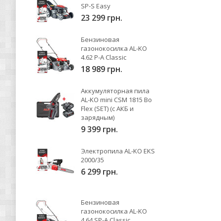
SP-S Easy
23 299 грн.
Бензиновая
газонокосилка AL-KO
4.62 P-A Classic
18 989 грн.
Аккумуляторная пила
AL-KO mini CSM 1815 Bo
Flex (SET) (с АКБ и
зарядным)
9 399 грн.
Электропила AL-KO EKS
2000/35
6 299 грн.
Бензиновая
газонокосилка AL-KO
4.64 SP-A Classic