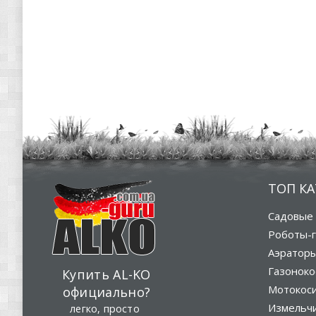
ТОП К
Садовые 
Роботы-г
Аэратор
Газоноко
Купить AL-KO
Мотокос
официально?
Измельч
легко, просто