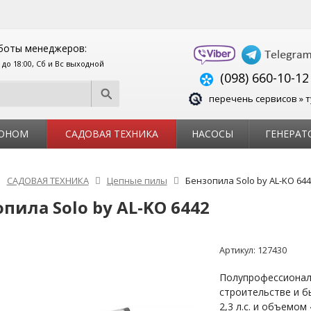
боты менеджеров:
0 до 18:00, Сб и Вс выходной
(098) 660-10-12
перечень сервисов » т
ЗОНОМ
САДОВАЯ ТЕХНИКА
НАСОСЫ
ГЕНЕРАТ
САДОВАЯ ТЕХНИКА
Цепные пилы
Бензопила Solo by AL-KO 644
пила Solo by AL-KO 6442
Артикул:
127430
Полупрофессионал
строительстве и б
2,3 л.с. и объемом