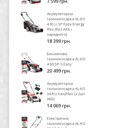
7 599 грн.
Акумуляторна
газонокосарка AL-KO
4.65 Li SP Easy Energy
Flex (без АКБ і
зарядного)
18 399 грн.
Бензинова
газонокосарка AL-KO
4.60 SP-S Easy
20 499 грн.
Акумуляторна
газонокосарка AL-KO
34.8 Li EasyFlex (з 2шт
АКБ)
14 069 грн.
Електрична
газонокосарка AL-KO