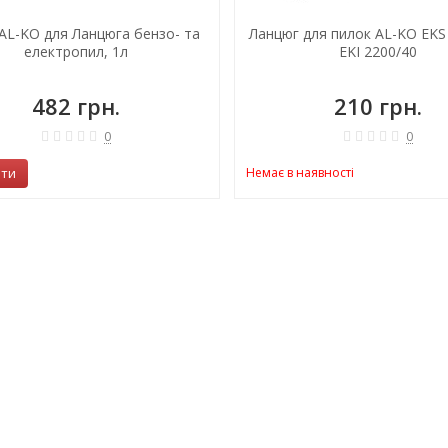
AL-KO для Ланцюга бензо- та
Ланцюг для пилок AL-KO EKS 
електропил, 1л
EKI 2200/40
482 грн.
210 грн.
0
0
ити
Немає в наявності