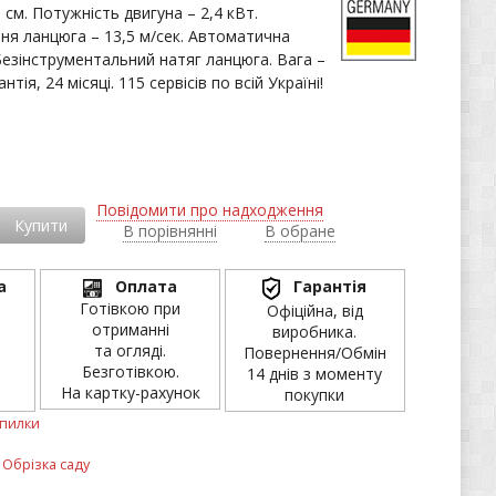
см. Потужність двигуна – 2,4 кВт.
ня ланцюга – 13,5 м/сек. Автоматична
Безінструментальний натяг ланцюга. Вага –
антія, 24 місяці. 115 сервісів по всій Україні!
і
Повідомити про надходження
Купити
В порівнянні
В обране
а
Оплата
Гарантія
Готівкою при
Офіційна, від
отриманні
виробника.
та огляді.
Повернення/Обмін
Безготівкою.
14 днів з моменту
На картку-рахунок
покупки
 пилки
,
Обрізка саду