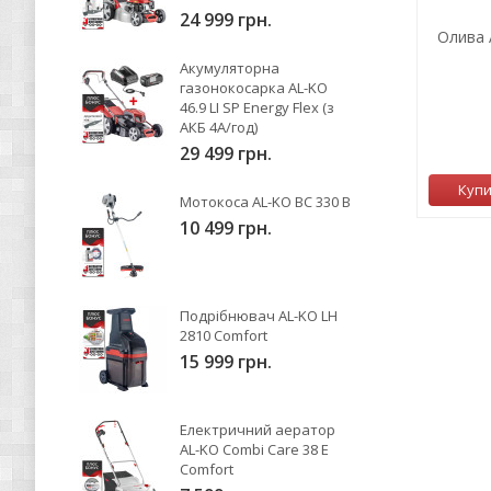
24 999 грн.
Олива 
Акумуляторна
газонокосарка AL-KO
46.9 LI SP Energy Flex (з
АКБ 4А/год)
29 499 грн.
Куп
Мотокоса AL-KO BC 330 B
10 499 грн.
Подрібнювач AL-KO LH
2810 Comfort
15 999 грн.
Електричний аератор
AL-KO Combi Care 38 E
Comfort