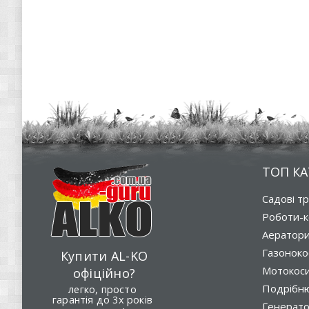
ТОП КА
Садові т
Роботи-к
Аератор
Газоноко
Купити AL-KO
Мотокос
офіційно?
Подрібню
легко, просто
гарантія до 3х років
Генерат