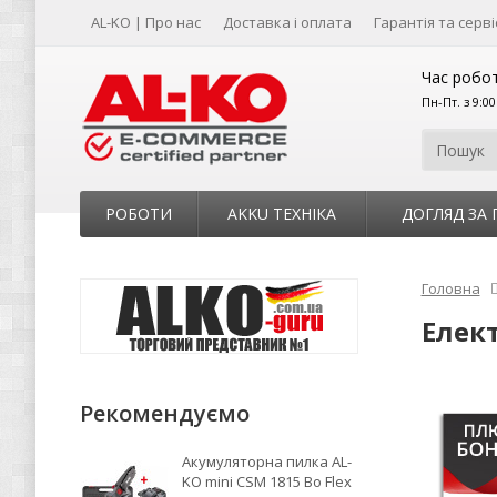
AL-KO | Про нас
Доставка і оплата
Гарантія та серві
Час робот
Пн-Пт. з 9:0
РОБОТИ
AKKU ТЕХНІКА
ДОГЛЯД ЗА
Головна
Елект
Рекомендуємо
Акумуляторна пилка AL-
KO mini CSM 1815 Bo Flex