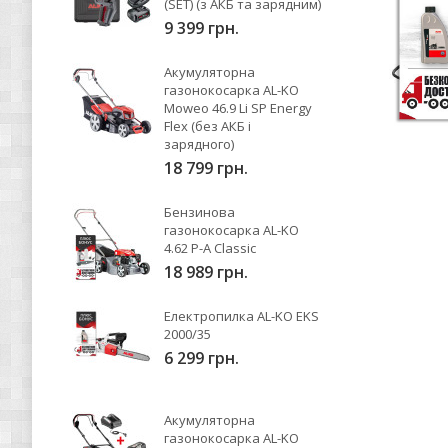
(SET) (з АКБ та зарядним)
9 399 грн.
Акумуляторна
газонокосарка AL-KO
Moweo 46.9 Li SP Energy
Flex (без АКБ і
зарядного)
18 799 грн.
Бензинова
газонокосарка AL-KO
4.62 P-A Classic
18 989 грн.
Електропилка AL-KO EKS
2000/35
6 299 грн.
Акумуляторна
газонокосарка AL-KO