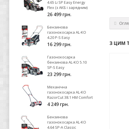
4.65 Li SP Easy Energy
Flex (з АКБ і зарядним)
26 499 грн.
Огля
Бензинова
газонокосарка AL-KO
4.20 P-S Easy
З ЦИМ 
16 299 грн.
Газонокосарка
бензинова AL-KO 5.10
SP-S Easy
23 299 грн.
Механічна
газонокосарка AL-KO
RazorCut 38.1 HM Comfort
4 249 грн.
Бензинова
газонокосарка AL-KO
4.64 SP-A Classic