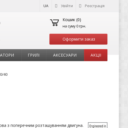
UA
Увійти
Реєстрація
Кошик (
0
)
на суму
0 грн.
Оформити заказ
т
РАТОРИ
ГРИЛІ
АКСЕСУАРИ
АКЦІІ
0/40
ова з поперечним розташуванням двигуна.