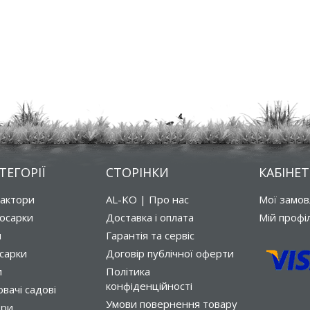
ТЕГОРІЇ
СТОРІНКИ
КАБІНЕТ
рактори
AL-KO | Про нас
Мої замо
осарки
Доставка і оплата
Мій профі
и
Гарантія та сервіс
сарки
Договір публічної оферти
и
Політика
конфіденційності
вачі садові
Умови повернення товару
ори