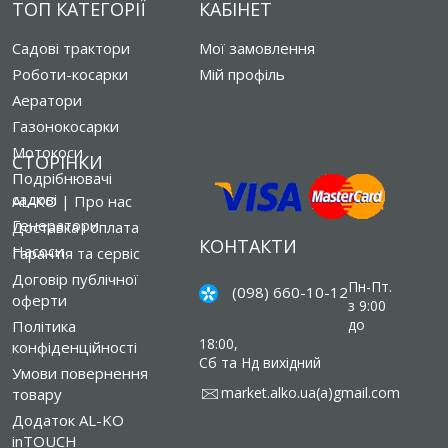
ТОП КАТЕГОРІЇ
КАБІНЕТ
Садові трактори
Мої замовлення
Роботи-косарки
Мій профіль
Аератори
Газонокосарки
Мотокоси
СТОРІНКИ
Подрібнювачі
садові
AL-KO | Про нас
Генератори
Доставка і оплата
КОНТАКТИ
Насоси
Гарантія та сервіс
Договір публічної
Пн-Пт.
(098) 660-10-12
оферти
з 9:00
до
Політика
18:00,
конфіденційності
Сб та Нд вихідний
Умови повернення
market.alko.ua(a)gmail.com
товару
Додаток AL-KO
inTOUCH