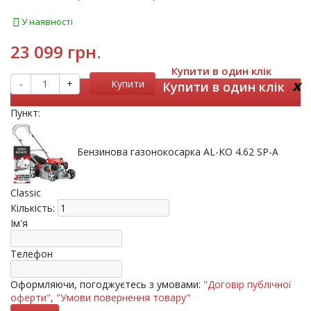
У наявності
23 099 грн.
Купити в один клік
x
-
+
Купити
Купити в один клік
Пункт:
Бензинова газонокосарка AL-KO 4.62 SP-A
Classic
Кількість:
Ім'я
Телефон
Оформляючи, погоджуєтесь з умовами:
"Договір публічної
оферти"
,
"Умови повернення товару"