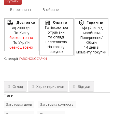
В порівнянні
В обране
Доставка
Оплата
Гарантія
Готівкою при
Від 2000 грн:
Офіційна, від
отриманні
По Києву
виробника.
та огляді.
безкоштовно
Повернення/
Безготівкою.
По Україні
Обмін
На картку-
безкоштовно
14 днів з
рахунок
моменту покупки
Категорії:
ГАЗОНОКОСАРКИ
Огляд
Характеристики
Відгуки
Теги
Заготовка дров
Заготовка компоста