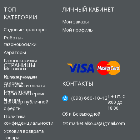
ТОП
ЛИЧНЫЙ КАБИНЕТ
КАТЕГОРИИ
Мои заказы
Садовые тракторы
Мой профиль
Роботы-
газонокосилки
Аэраторы
Газонокосилки
СТРАНИЦЫ
Мотокоси
Измельчители
AL-KO | О нас
КОНТАКТЫ
садовые
Доставка и оплата
Генератори
Гарантия и сервис
Пн-Пт. с
(098) 660-10-12
Насоси
Договор публичной
9:00 до
оферты
18:00,
Сб и Вс выходной
Политика
конфиденциальности
market.alko.ua(а)gmail.com
Условия возврата
товара