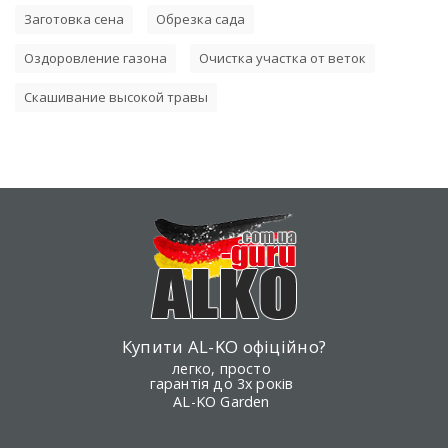
Заготовка сена
Обрезка сада
Оздоровление газона
Очистка участка от веток
Скашивание высокой травы
Купити AL-KO офіційно?
легко, просто
гарантія до 3х років
AL-KO Garden