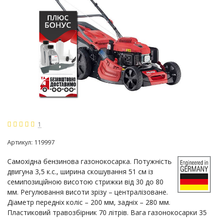
1
Артикул:
119997
Самохідна бензинова газонокосарка. Потужність
двигуна 3,5 к.с., ширина скошування 51 см із
семипозиційною висотою стрижки від 30 до 80
мм. Регулювання висоти зрізу – централізоване.
Діаметр передніх коліс – 200 мм, задніх – 280 мм.
Пластиковий травозбірник 70 літрів. Вага газонокосарки 35