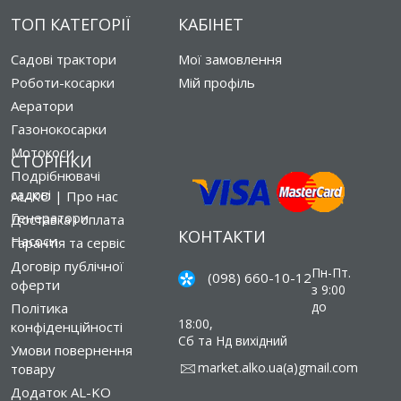
ТОП КАТЕГОРІЇ
КАБІНЕТ
Садові трактори
Мої замовлення
Роботи-косарки
Мій профіль
Аератори
Газонокосарки
Мотокоси
СТОРІНКИ
Подрібнювачі
садові
AL-KO | Про нас
Генератори
Доставка і оплата
КОНТАКТИ
Насоси
Гарантія та сервіс
Договір публічної
Пн-Пт.
(098) 660-10-12
оферти
з 9:00
до
Політика
18:00,
конфіденційності
Сб та Нд вихідний
Умови повернення
market.alko.ua(a)gmail.com
товару
Додаток AL-KO