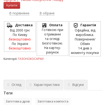
В порівнянні
В обране
Доставка
Оплата
Гарантія
Готівкою при
Від 2000 грн:
Офіційна, від
отриманні
По Києву
виробника.
та огляді.
безкоштовно
Повернення/
Безготівкою.
По Україні
Обмін
На картку-
безкоштовно
14 днів з
рахунок
моменту покупки
Категорії:
ГАЗОНОКОСАРКИ
Огляд
Характеристики
Відгуки
Теги
Заготовка дров
Заготовка компоста