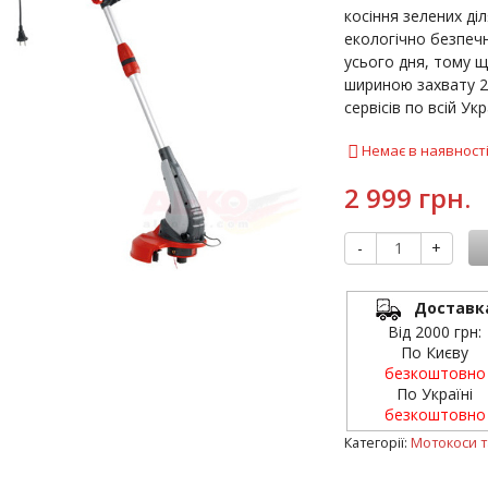
косіння зелених ді
екологічно безпеч
усього дня, тому щ
шириною захвату 25 
сервісів по всій Укра
Немає в наявност
2 999 грн.
-
+
Доставк
Від 2000 грн:
По Києву
безкоштовно
По Україні
безкоштовно
Категорії:
Мотокоси т