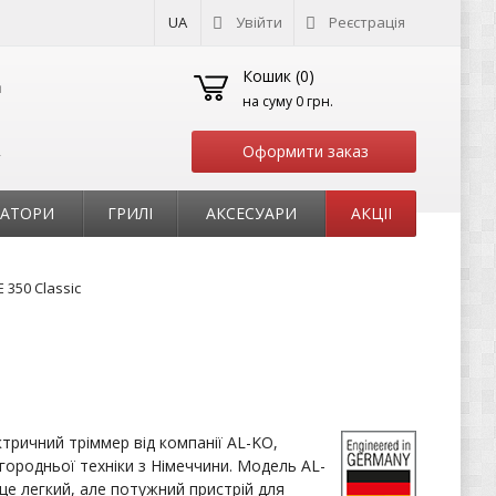
UA
Увійти
Реєстрація
Кошик (
0
)
на суму
0 грн.
Оформити заказ
т
РАТОРИ
ГРИЛІ
АКСЕСУАРИ
АКЦІІ
 350 Classic
тричний тріммер від компанії AL-KO,
городньої техніки з Німеччини. Модель AL-
 це легкий, але потужний пристрій для