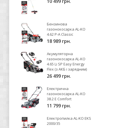
10 499 грн.
Бензинова
газонокосарка AL-KO
4.62 P-A Classic
18 989 грн.
Акумуляторна
газонокосарка AL-KO
4.65 Li SP Easy Energy
Flex (з АКБ і зарядним)
26 499 грн.
Електрична
газонокосарка AL-KO
38.2 E Comfort
11 799 грн.
Електропилка AL-KO EKS
2000/35