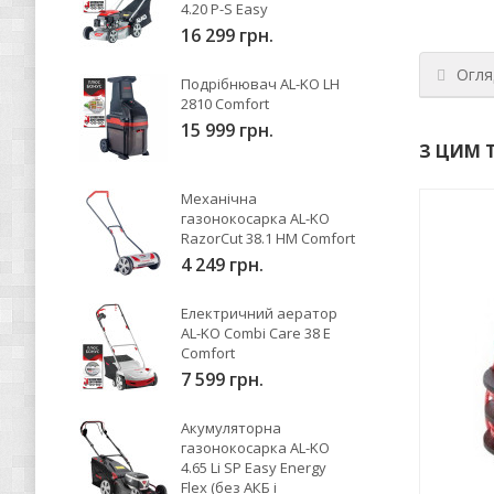
4.20 P-S Easy
16 299 грн.
Огля
Подрібнювач AL-KO LH
2810 Comfort
15 999 грн.
З ЦИМ 
Механічна
газонокосарка AL-KO
RazorCut 38.1 HM Comfort
4 249 грн.
Електричний аератор
AL-KO Combi Care 38 E
Comfort
7 599 грн.
Акумуляторна
газонокосарка AL-KO
4.65 Li SP Easy Energy
Flex (без АКБ і