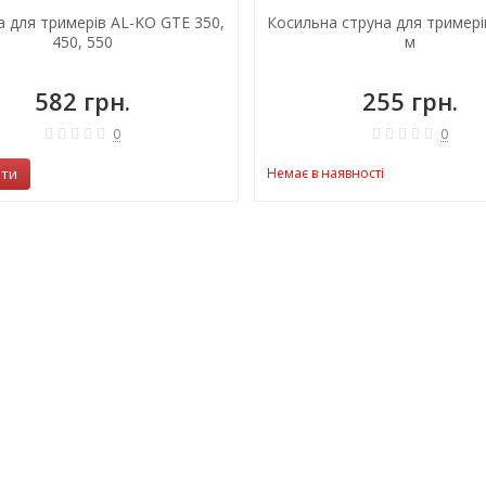
 для тримерів AL-KO GTE 350,
Косильна струна для тримерів
450, 550
м
582 грн.
255 грн.
0
0
ити
Немає в наявності