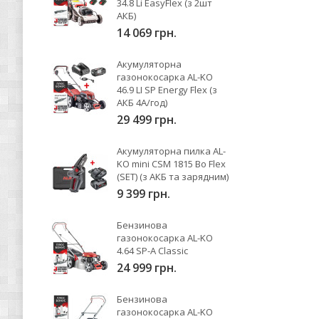
34.8 Li EasyFlex (з 2шт
АКБ)
14 069 грн.
Акумуляторна
газонокосарка AL-KO
46.9 LI SP Energy Flex (з
АКБ 4А/год)
29 499 грн.
Акумуляторна пилка AL-
KO mini CSM 1815 Bo Flex
(SET) (з АКБ та зарядним)
9 399 грн.
Бензинова
газонокосарка AL-KO
4.64 SP-A Classic
24 999 грн.
Бензинова
газонокосарка AL-KO