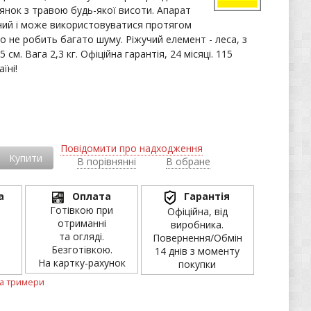
лянок з травою будь-якої висоти. Апарат
ний і може використовуватися протягом
о не робить багато шуму. Ріжучий елемент - леса, з
см. Вага 2,3 кг. Офіційна гарантія, 24 місяці. 115
їні!
і
Повідомити про надходження
Купити
В порівнянні
В обране
а
Оплата
Гарантія
Готівкою при
Офіційна, від
отриманні
виробника.
та огляді.
Повернення/Обмін
Безготівкою.
14 днів з моменту
На картку-рахунок
покупки
а тримери