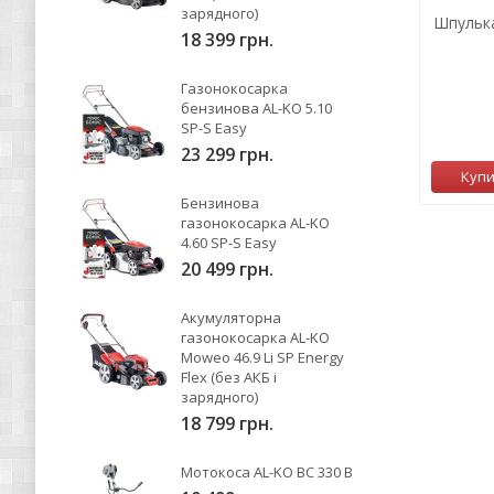
зарядного)
Шпулька
18 399 грн.
Газонокосарка
бензинова AL-KO 5.10
SP-S Easy
23 299 грн.
Куп
Бензинова
газонокосарка AL-KO
4.60 SP-S Easy
20 499 грн.
Акумуляторна
газонокосарка AL-KO
Moweo 46.9 Li SP Energy
Flex (без АКБ і
зарядного)
18 799 грн.
Мотокоса AL-KO BC 330 B