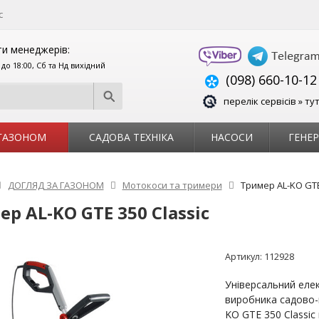
с
и менеджерів:
0 до 18:00, Сб та Нд вихідний
(098) 660-10-12
перелік сервісів » ту
 ГАЗОНОМ
САДОВА ТЕХНІКА
НАСОСИ
ГЕНЕ
ДОГЛЯД ЗА ГАЗОНОМ
Мотокоси та тримери
Тример AL-KO GTE
р AL-KO GTE 350 Classic
Артикул:
112928
Універсальний елек
виробника садово-
KO GTE 350 Classic