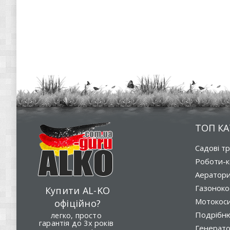
ТОП КА
Садові т
Роботи-к
Аератор
Газоноко
Купити AL-KO
Мотокос
офіційно?
Подрібню
легко, просто
гарантія до 3х років
Генерат