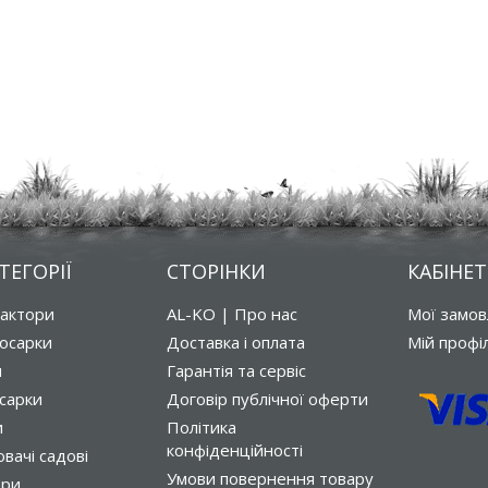
ТЕГОРІЇ
СТОРІНКИ
КАБІНЕТ
рактори
AL-KO | Про нас
Мої замо
осарки
Доставка і оплата
Мій профі
и
Гарантія та сервіс
сарки
Договір публічної оферти
и
Політика
конфіденційності
вачі садові
Умови повернення товару
ори