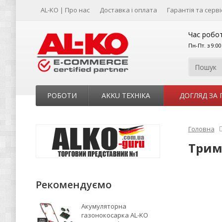
AL-KO | Про нас
Доставка і оплата
Гарантія та серві
Час робот
Пн-Пт. з 9:0
РОБОТИ
AKKU ТЕХНІКА
ДОГЛЯД ЗА
Головна
Триме
Рекомендуємо
Акумуляторна
газонокосарка AL-KO