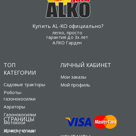
Купить AL-KO официально?
легко, просто
гарантия до 3х лет
АЛКО Гарден
ТОП
ЛИЧНЫЙ КАБИНЕТ
КАТЕГОРИИ
Мои заказы
Садовые тракторы
Мой профиль
Роботы-
газонокосилки
Аэраторы
Газонокосилки
СТРАНИЦЫ
Мотокоси
Измельчители
AL-KO | О нас