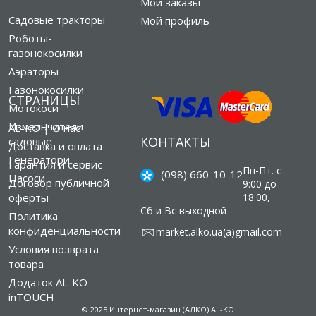
Мои заказы
Садовые тракторы
Мой профиль
Роботы-
газонокосилки
Аэраторы
Газонокосилки
СТРАНИЦЫ
Мотокоси
Измельчители
AL-KO | О нас
КОНТАКТЫ
садовые
Доставка и оплата
Генератори
Гарантия и сервис
Пн-Пт. с
(098) 660-10-12
Насоси
Договор публичной
9:00 до
оферты
18:00,
Сб и Вс выходной
Политика
конфиденциальности
market.alko.ua(а)gmail.com
Условия возврата
товара
Додаток AL-KO
inTOUCH
© 2025 Интернет-магазин (АЛКО) AL-KO