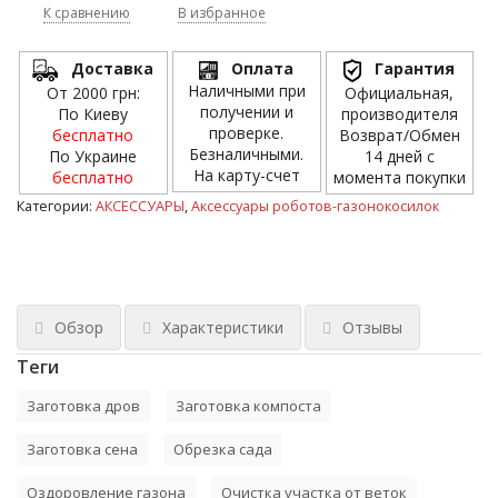
К сравнению
В избранное
Доставка
Оплата
Гарантия
Наличными при
От 2000 грн:
Официальная,
получении и
По Киеву
производителя
проверке.
бесплатно
Возврат/Обмен
Безналичными.
По Украине
14 дней с
На карту-счет
бесплатно
момента покупки
Категории:
АКСЕССУАРЫ
,
Аксессуары роботов-газонокосилок
Обзор
Характеристики
Отзывы
Теги
Заготовка дров
Заготовка компоста
Заготовка сена
Обрезка сада
Оздоровление газона
Очистка участка от веток