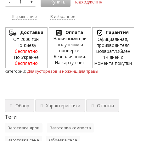
-
+
Купить
надходження
К сравнению
В избранное
Доставка
Оплата
Гарантия
Наличными при
От 2000 грн:
Официальная,
получении и
По Киеву
производителя
проверке.
бесплатно
Возврат/Обмен
Безналичными.
По Украине
14 дней с
На карту-счет
бесплатно
момента покупки
Категории:
Для кусторезов и ножниц для травы
Обзор
Характеристики
Отзывы
Теги
Заготовка дров
Заготовка компоста
Заготовка сена
Обрезка сада