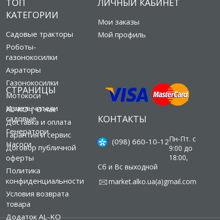
ТОП
ЛИЧНЫЙ КАБИНЕТ
КАТЕГОРИИ
Мои заказы
Садовые тракторы
Мой профиль
Роботы-
газонокосилки
Аэраторы
Газонокосилки
СТРАНИЦЫ
Мотокоси
Измельчители
AL-KO | О нас
КОНТАКТЫ
садовые
Доставка и оплата
Генератори
Гарантия и сервис
Пн-Пт. с
(098) 660-10-12
Насоси
Договор публичной
9:00 до
оферты
18:00,
Сб и Вс выходной
Политика
конфиденциальности
market.alko.ua(а)gmail.com
Условия возврата
товара
Додаток AL-KO