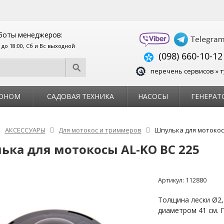
боты менеджеров:
0 до 18:00, Сб и Вс выходной
(098) 660-10-12
перечень сервисов » т
ЗОНОМ
САДОВАЯ ТЕХНИКА
НАСОСЫ
ГЕНЕРАТ
АКСЕССУАРЫ
Для мотокос и триммеров
Шпулька для мотокос
ька для мотокосы AL-KO BC 225
Артикул:
112880
Толщина лески Ø2,
диаметром 41 см. 