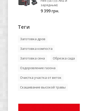
Flex (SET) (с АКБ и
зарядным)
9 399 грн.
Теги
Заготовка дров
Заготовка компоста
Заготовка сена
Обрезка сада
Оздоровление газона
Очистка участка от веток
Скашивание высокой травы