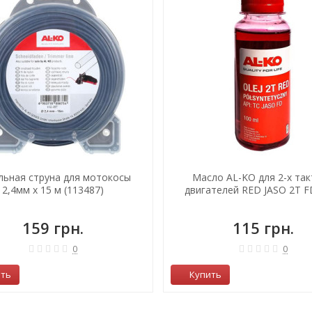
льная струна для мотокосы
Масло AL-KO для 2-х та
2,4мм x 15 м (113487)
двигателей RED JASO 2T FD
159 грн.
115 грн.
0
0
ить
Купить