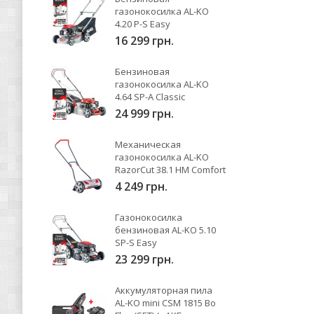
газонокосилка AL-KO
4.20 P-S Easy
16 299 грн.
Бензиновая
газонокосилка AL-KO
4.64 SP-A Classic
24 999 грн.
Механическая
газонокосилка AL-KO
RazorCut 38.1 HM Comfort
4 249 грн.
Газонокосилка
бензиновая AL-KO 5.10
SP-S Easy
23 299 грн.
Аккумуляторная пила
AL-KO mini CSM 1815 Bo