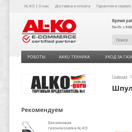
AL-KO | О нас
Доставка и оплата
Гарантия и сервис
Время ра
Пн-Пт. с 9:0
РОБОТЫ
AKKU ТЕХНИКА
УХОД ЗА ГА
Главная
Шпул
Рекомендуем
Бензиновая
газонокосилка AL-KO