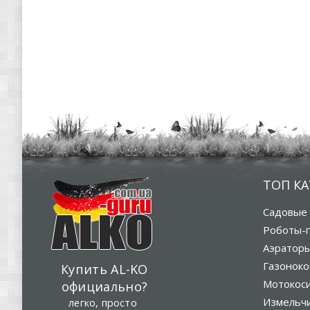
ТОП К
Садовые 
Роботы-г
Аэратор
Газоноко
Купить AL-KO
Мотокос
официально?
Измельч
легко, просто