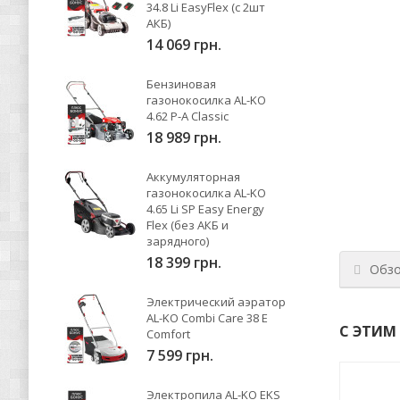
34.8 Li EasyFlex (с 2шт
АКБ)
14 069 грн.
Бензиновая
газонокосилка AL-KO
4.62 P-A Classic
18 989 грн.
Аккумуляторная
газонокосилка AL-KO
4.65 Li SP Easy Energy
Flex (без АКБ и
зарядного)
18 399 грн.
Обз
Электрический аэратор
AL-KO Combi Care 38 E
С ЭТИМ
Comfort
7 599 грн.
Электропила AL-KO EKS