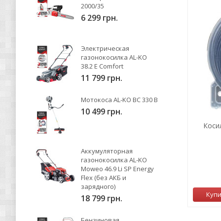
2000/35
6 299 грн.
Электрическая
газонокосилка AL-KO
38.2 E Comfort
11 799 грн.
Мотокоса AL-KO BC 330 B
10 499 грн.
Коси
Аккумуляторная
газонокосилка AL-KO
Moweo 46.9 Li SP Energy
Flex (без АКБ и
зарядного)
Куп
18 799 грн.
Бензиновая