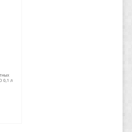
ктных
 0,1 л