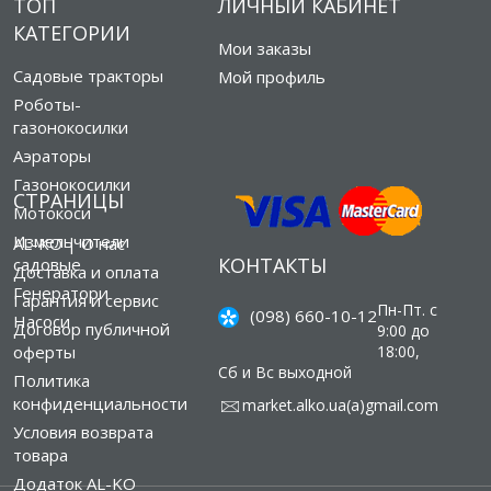
ТОП
ЛИЧНЫЙ КАБИНЕТ
КАТЕГОРИИ
Мои заказы
Садовые тракторы
Мой профиль
Роботы-
газонокосилки
Аэраторы
Газонокосилки
СТРАНИЦЫ
Мотокоси
Измельчители
AL-KO | О нас
КОНТАКТЫ
садовые
Доставка и оплата
Генератори
Гарантия и сервис
Пн-Пт. с
(098) 660-10-12
Насоси
Договор публичной
9:00 до
оферты
18:00,
Сб и Вс выходной
Политика
конфиденциальности
market.alko.ua(а)gmail.com
Условия возврата
товара
Додаток AL-KO