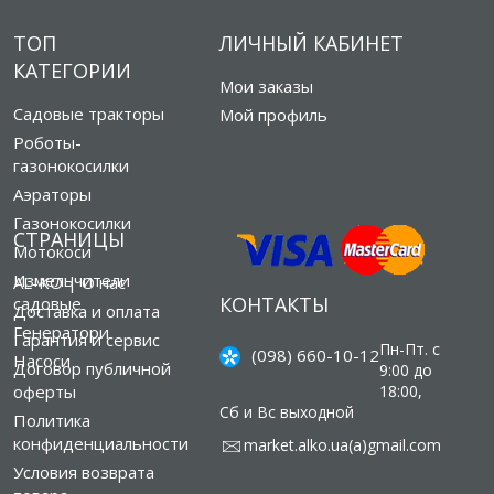
ТОП
ЛИЧНЫЙ КАБИНЕТ
КАТЕГОРИИ
Мои заказы
Садовые тракторы
Мой профиль
Роботы-
газонокосилки
Аэраторы
Газонокосилки
СТРАНИЦЫ
Мотокоси
Измельчители
AL-KO | О нас
КОНТАКТЫ
садовые
Доставка и оплата
Генератори
Гарантия и сервис
Пн-Пт. с
(098) 660-10-12
Насоси
Договор публичной
9:00 до
оферты
18:00,
Сб и Вс выходной
Политика
конфиденциальности
market.alko.ua(а)gmail.com
Условия возврата