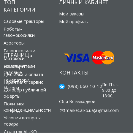
ТОП
ЛИЧНЫЙ КАБИНЕТ
КАТЕГОРИИ
Мои заказы
Садовые тракторы
Мой профиль
Роботы-
газонокосилки
Аэраторы
Газонокосилки
СТРАНИЦЫ
Мотокоси
Измельчители
AL-KO | О нас
КОНТАКТЫ
садовые
Доставка и оплата
Генератори
Гарантия и сервис
Пн-Пт. с
(098) 660-10-12
Насоси
Договор публичной
9:00 до
оферты
18:00,
Сб и Вс выходной
Политика
конфиденциальности
market.alko.ua(а)gmail.com
Условия возврата
товара
Додаток AL-KO