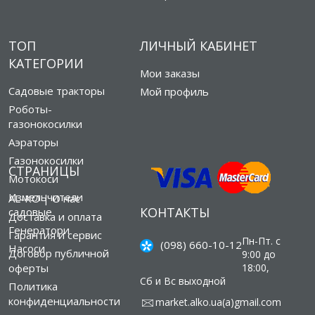
ТОП
ЛИЧНЫЙ КАБИНЕТ
КАТЕГОРИИ
Мои заказы
Садовые тракторы
Мой профиль
Роботы-
газонокосилки
Аэраторы
Газонокосилки
СТРАНИЦЫ
Мотокоси
Измельчители
AL-KO | О нас
КОНТАКТЫ
садовые
Доставка и оплата
Генератори
Гарантия и сервис
Пн-Пт. с
(098) 660-10-12
Насоси
Договор публичной
9:00 до
оферты
18:00,
Сб и Вс выходной
Политика
конфиденциальности
market.alko.ua(а)gmail.com