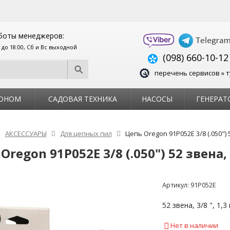
боты менеджеров:
0 до 18:00, Сб и Вс выходной
(098) 660-10-12
перечень сервисов » т
ЗОНОМ
САДОВАЯ ТЕХНИКА
НАСОСЫ
ГЕНЕРАТ
АКСЕССУАРЫ
Для цепных пил
Цепь Oregon 91P052E 3/8 (.050") 
Oregon 91P052E 3/8 (.050") 52 звена
Артикул:
91P052E
52 звена, 3/8 ", 1,
Нет в наличии