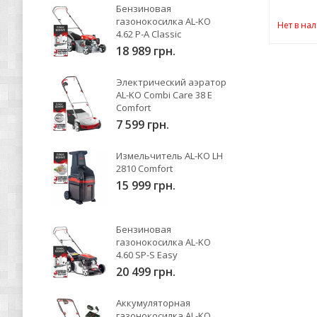
Бензиновая
газонокосилка AL-KO
Нет в на
4.62 P-A Classic
18 989 грн.
Электрический аэратор
AL-KO Combi Care 38 E
Comfort
7 599 грн.
Измельчитель AL-KO LH
2810 Comfort
15 999 грн.
Бензиновая
газонокосилка AL-KO
4.60 SP-S Easy
20 499 грн.
Аккумуляторная
газонокосилка AL-KO