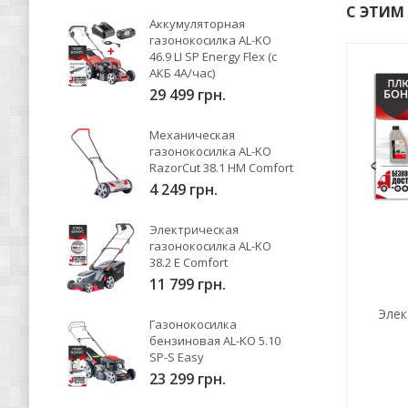
С ЭТИМ
Аккумуляторная
газонокосилка AL-KO
46.9 LI SP Energy Flex (с
АКБ 4А/час)
29 499 грн.
Механическая
газонокосилка AL-KO
RazorCut 38.1 HM Comfort
4 249 грн.
Электрическая
газонокосилка AL-KO
38.2 E Comfort
11 799 грн.
Элек
Газонокосилка
бензиновая AL-KO 5.10
SP-S Easy
23 299 грн.