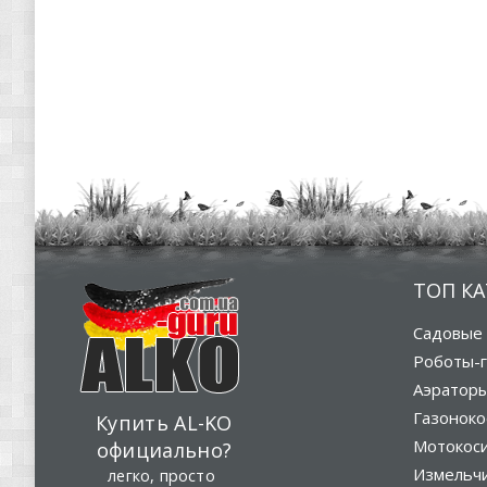
ТОП К
Садовые 
Роботы-г
Аэратор
Газоноко
Купить AL-KO
Мотокос
официально?
Измельч
легко, просто