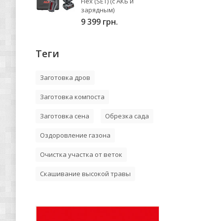
Flex (SET) (с АКБ и
зарядным)
9 399 грн.
Теги
Заготовка дров
Заготовка компоста
Заготовка сена
Обрезка сада
Оздоровление газона
Очистка участка от веток
Скашивание высокой травы