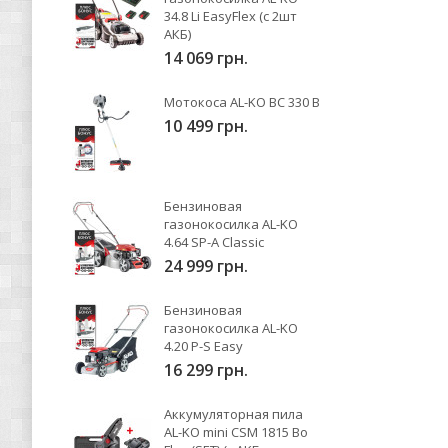
34.8 Li EasyFlex (с 2шт
АКБ)
14 069 грн.
Мотокоса AL-KO BC 330 B
10 499 грн.
Бензиновая
газонокосилка AL-KO
4.64 SP-A Classic
24 999 грн.
Бензиновая
газонокосилка AL-KO
4.20 P-S Easy
16 299 грн.
Аккумуляторная пила
AL-KO mini CSM 1815 Bo