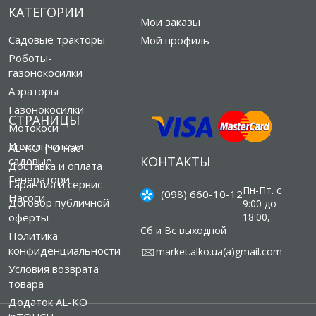
КАТЕГОРИИ
Мои заказы
Садовые тракторы
Мой профиль
Роботы-
газонокосилки
Аэраторы
Газонокосилки
СТРАНИЦЫ
Мотокоси
Измельчители
AL-KO | О нас
КОНТАКТЫ
садовые
Доставка и оплата
Генератори
Гарантия и сервис
Пн-Пт. с
(098) 660-10-12
Насоси
Договор публичной
9:00 до
оферты
18:00,
Сб и Вс выходной
Политика
конфиденциальности
market.alko.ua(а)gmail.com
Условия возврата
товара
Додаток AL-KO