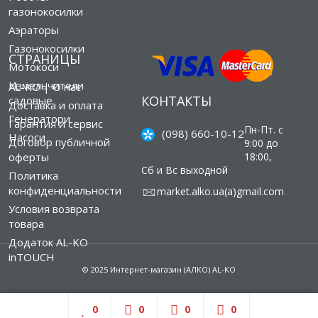
газонокосилки
Аэраторы
Газонокосилки
СТРАНИЦЫ
Мотокоси
Измельчители
AL-KO | О нас
КОНТАКТЫ
садовые
Доставка и оплата
Генератори
Гарантия и сервис
Пн-Пт. с
(098) 660-10-12
Насоси
Договор публичной
9:00 до
оферты
18:00,
Сб и Вс выходной
Политика
конфиденциальности
market.alko.ua(а)gmail.com
Условия возврата
товара
Додаток AL-KO
inTOUCH
© 2025 Интернет-магазин (АЛКО) AL-KO
0
0
0
0