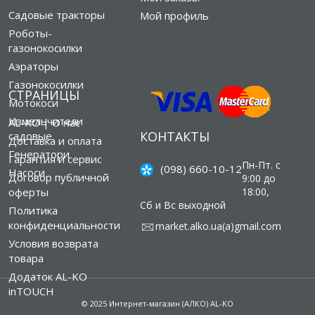
Садовые тракторы
Мой профиль
Роботы-
газонокосилки
Аэраторы
Газонокосилки
СТРАНИЦЫ
Мотокоси
Измельчители
AL-KO | О нас
КОНТАКТЫ
садовые
Доставка и оплата
Генератори
Гарантия и сервис
Пн-Пт. с
(098) 660-10-12
Насоси
Договор публичной
9:00 до
оферты
18:00,
Сб и Вс выходной
Политика
конфиденциальности
market.alko.ua(а)gmail.com
Условия возврата
товара
Додаток AL-KO
inTOUCH
© 2025 Интернет-магазин (АЛКО) AL-KO