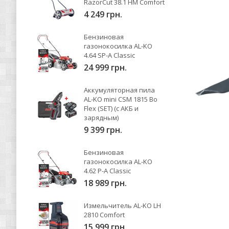
RazorCut 38.1 HM Comfort
4 249 грн.
Бензиновая
газонокосилка AL-KO
4.64 SP-A Classic
24 999 грн.
Аккумуляторная пила
AL-KO mini CSM 1815 Bo
Flex (SET) (с АКБ и
зарядным)
9 399 грн.
Бензиновая
газонокосилка AL-KO
4.62 P-A Classic
18 989 грн.
Измельчитель AL-KO LH
2810 Comfort
15 999 грн.