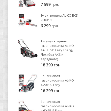
7 599 грн.
Электропила AL-KO EKS
2000/35
6 299 грн.
Аккумуляторная
газонокосилка AL-KO
4.65 Li SP Easy Energy
Flex (без АКБ и
зарядного)
18 399 грн.
Бензиновая
газонокосилка AL-KO
4.20 P-S Easy
16 299 грн.
Бензиновая
газонокосилка AL-KO
4.60 SP-S Easy