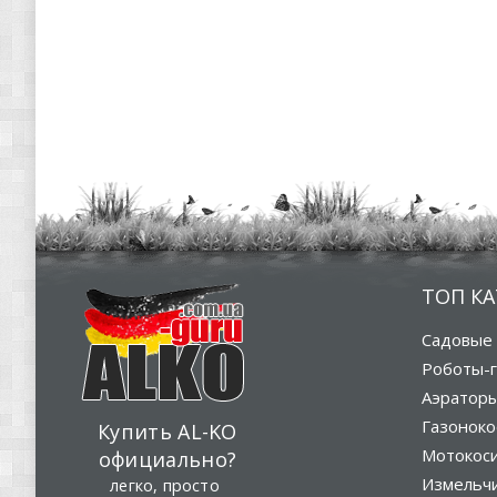
ТОП К
Садовые 
Роботы-г
Аэратор
Газоноко
Купить AL-KO
Мотокос
официально?
Измельч
легко, просто