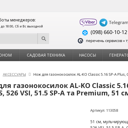
боты менеджеров:
0 до 18:00, Сб и Вс выходной
(098) 660-10-12
перечень сервисов » т
ЗОНОМ
САДОВАЯ ТЕХНИКА
НАСОСЫ
ГЕНЕРАТ
АКСЕССУАРЫ
Нож для газонокосилок AL-KO Classic 5.16 SP-A Plus, Co
ля газонокосилок AL-KO Classic 5.16
S, 526 VSI, 51.5 SP-A та Premium, 51 с
Артикул:
113058
51 см, мульчирующи
526 VSI, 51.5 SP-A, 