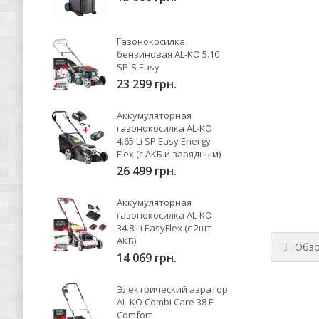
Газонокосилка
бензиновая AL-KO 5.10
SP-S Easy
23 299 грн.
Аккумуляторная
газонокосилка AL-KO
4.65 Li SP Easy Energy
Flex (с АКБ и зарядным)
26 499 грн.
Аккумуляторная
газонокосилка AL-KO
34.8 Li EasyFlex (с 2шт
АКБ)
Обз
14 069 грн.
Электрический аэратор
AL-KO Combi Care 38 E
Comfort