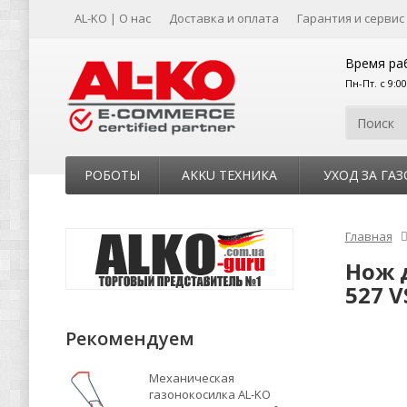
AL-KO | О нас
Доставка и оплата
Гарантия и сервис
Время ра
Пн-Пт. с 9:0
РОБОТЫ
AKKU ТЕХНИКА
УХОД ЗА ГА
Главная
Нож д
527 V
Рекомендуем
Механическая
газонокосилка AL-KO