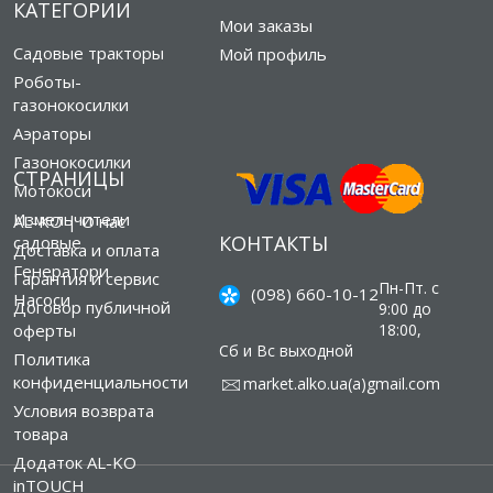
КАТЕГОРИИ
Мои заказы
Садовые тракторы
Мой профиль
Роботы-
газонокосилки
Аэраторы
Газонокосилки
СТРАНИЦЫ
Мотокоси
Измельчители
AL-KO | О нас
КОНТАКТЫ
садовые
Доставка и оплата
Генератори
Гарантия и сервис
Пн-Пт. с
(098) 660-10-12
Насоси
Договор публичной
9:00 до
оферты
18:00,
Сб и Вс выходной
Политика
конфиденциальности
market.alko.ua(а)gmail.com
Условия возврата
товара
Додаток AL-KO
inTOUCH