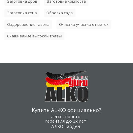
Заготовка дров
Заготовка компоста
Заготовка сена
Обрезка сада
Оздоровление газона
Очистка участка от веток
Скашивание высокой травы
Купить AL-KO официально?
легко, просто
гарантия до 3х лет
АЛКО Гарден