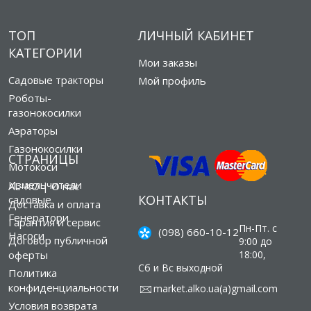
ТОП
ЛИЧНЫЙ КАБИНЕТ
КАТЕГОРИИ
Мои заказы
Садовые тракторы
Мой профиль
Роботы-
газонокосилки
Аэраторы
Газонокосилки
СТРАНИЦЫ
Мотокоси
Измельчители
AL-KO | О нас
КОНТАКТЫ
садовые
Доставка и оплата
Генератори
Гарантия и сервис
Пн-Пт. с
(098) 660-10-12
Насоси
Договор публичной
9:00 до
оферты
18:00,
Сб и Вс выходной
Политика
конфиденциальности
market.alko.ua(а)gmail.com
Условия возврата