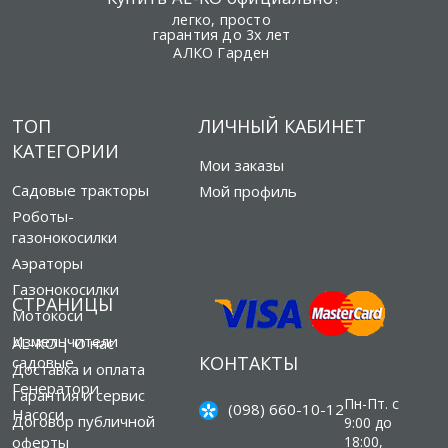
легко, просто
гарантия до 3х лет
АЛКО Гарден
ТОП
ЛИЧНЫЙ КАБИНЕТ
КАТЕГОРИИ
Мои заказы
Садовые тракторы
Мой профиль
Роботы-
газонокосилки
Аэраторы
Газонокосилки
СТРАНИЦЫ
Мотокоси
Измельчители
AL-KO | О нас
КОНТАКТЫ
садовые
Доставка и оплата
Генератори
Гарантия и сервис
Пн-Пт. с
(098) 660-10-12
Насоси
Договор публичной
9:00 до
оферты
18:00,