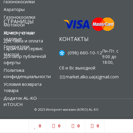
газонокосилки
Аэраторы
Газонокосилки
СТРАНИЦЫ
Мотокоси
Измельчители
AL-KO | О нас
КОНТАКТЫ
садовые
Доставка и оплата
Генератори
Гарантия и сервис
Пн-Пт. с
(098) 660-10-12
Насоси
Договор публичной
9:00 до
оферты
18:00,
Сб и Вс выходной
Политика
конфиденциальности
market.alko.ua(а)gmail.com
Условия возврата
товара
Додаток AL-KO
inTOUCH
© 2025 Интернет-магазин (АЛКО) AL-KO
0
0
0
0