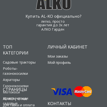
Купить AL-KO официально?
легко, просто
гарантия до 3х лет
АЛКО Гарден
ТОП
ЛИЧНЫЙ КАБИНЕТ
КАТЕГОРИИ
Мои заказы
Садовые тракторы
Мой профиль
Роботы-
газонокосилки
Аэраторы
Газонокосилки
СТРАНИЦЫ
Мотокоси
Измельчители
AL-KO | О нас
КОНТАКТЫ
садовые
Доставка и оплата