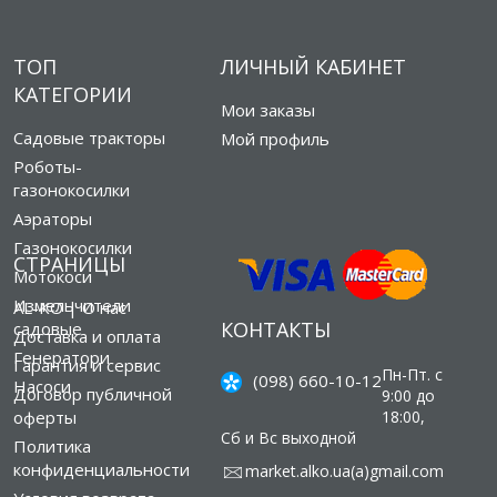
ТОП
ЛИЧНЫЙ КАБИНЕТ
КАТЕГОРИИ
Мои заказы
Садовые тракторы
Мой профиль
Роботы-
газонокосилки
Аэраторы
Газонокосилки
СТРАНИЦЫ
Мотокоси
Измельчители
AL-KO | О нас
КОНТАКТЫ
садовые
Доставка и оплата
Генератори
Гарантия и сервис
Пн-Пт. с
(098) 660-10-12
Насоси
Договор публичной
9:00 до
оферты
18:00,
Сб и Вс выходной
Политика
конфиденциальности
market.alko.ua(а)gmail.com