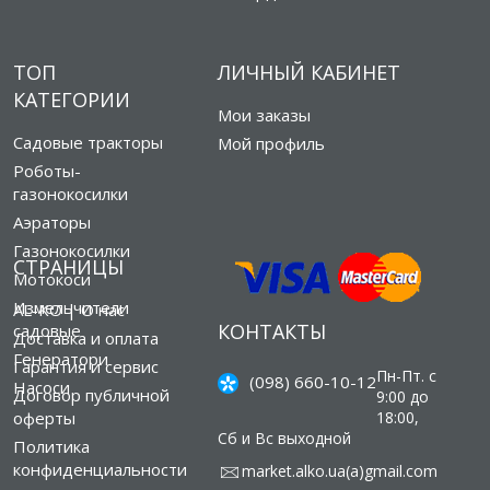
ТОП
ЛИЧНЫЙ КАБИНЕТ
КАТЕГОРИИ
Мои заказы
Садовые тракторы
Мой профиль
Роботы-
газонокосилки
Аэраторы
Газонокосилки
СТРАНИЦЫ
Мотокоси
Измельчители
AL-KO | О нас
КОНТАКТЫ
садовые
Доставка и оплата
Генератори
Гарантия и сервис
Пн-Пт. с
(098) 660-10-12
Насоси
Договор публичной
9:00 до
оферты
18:00,
Сб и Вс выходной
Политика
конфиденциальности
market.alko.ua(а)gmail.com