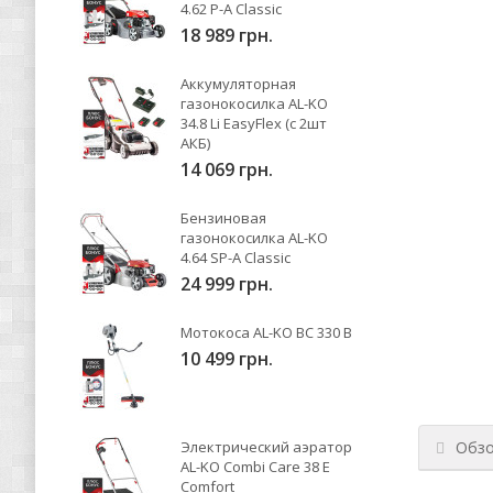
4.62 P-A Classic
18 989 грн.
Аккумуляторная
газонокосилка AL-KO
34.8 Li EasyFlex (с 2шт
АКБ)
14 069 грн.
Бензиновая
газонокосилка AL-KO
4.64 SP-A Classic
24 999 грн.
Мотокоса AL-KO BC 330 B
10 499 грн.
Обз
Электрический аэратор
AL-KO Combi Care 38 E
Comfort