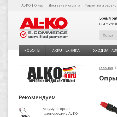
AL-KO | О нас
Доставка и оплата
Гарантия и сервис
Время ра
Пн-Пт. с 9:0
РОБОТЫ
AKKU ТЕХНИКА
УХОД ЗА ГА
Главная
Опры
Рекомендуем
Аккумуляторная
газонокосилка AL-KO