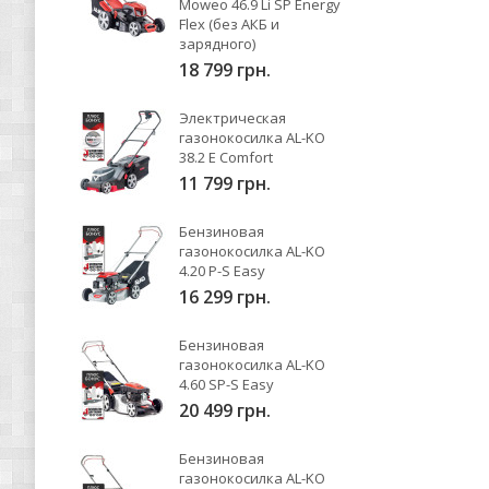
Moweo 46.9 Li SP Energy
Flex (без АКБ и
зарядного)
18 799 грн.
Электрическая
газонокосилка AL-KO
38.2 E Comfort
11 799 грн.
Бензиновая
газонокосилка AL-KO
4.20 P-S Easy
16 299 грн.
Бензиновая
газонокосилка AL-KO
4.60 SP-S Easy
20 499 грн.
Бензиновая
газонокосилка AL-KO