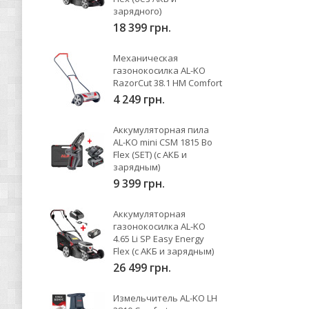
зарядного)
18 399 грн.
Механическая
газонокосилка AL-KO
RazorCut 38.1 HM Comfort
4 249 грн.
Аккумуляторная пила
AL-KO mini CSM 1815 Bo
Flex (SET) (с АКБ и
зарядным)
9 399 грн.
Аккумуляторная
газонокосилка AL-KO
4.65 Li SP Easy Energy
Flex (с АКБ и зарядным)
26 499 грн.
Измельчитель AL-KO LH