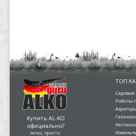
ТОП К
Садовые 
Роботы-г
Аэратор
Газоноко
Купить AL-KO
Мотокос
официально?
Измельч
легко, просто