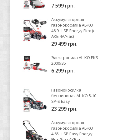
7 599 грн.
Аккумуляторная
газонокосилка AL-KO
46.9 LI SP Energy Flex (с
АКБ 4А/час)
29 499 грн.
Электропила AL-KO EKS
2000/35
6 299 грн.
Газонокосилка
бензиновая AL-KO 5.10
SP-S Easy
23 299 грн.
Аккумуляторная
газонокосилка AL-KO
4.65 Li SP Easy Energy
Flex (без АКБ и