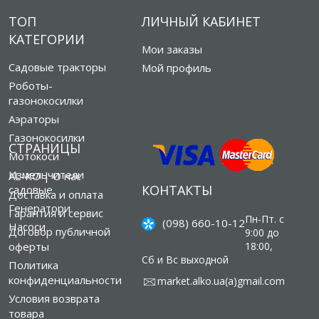
ТОП
ЛИЧНЫЙ КАБИНЕТ
КАТЕГОРИИ
Мои заказы
Садовые тракторы
Мой профиль
Роботы-
газонокосилки
Аэраторы
Газонокосилки
СТРАНИЦЫ
Мотокоси
Измельчители
AL-KO | О нас
КОНТАКТЫ
садовые
Доставка и оплата
Генератори
Гарантия и сервис
Пн-Пт. с
(098) 660-10-12
Насоси
Договор публичной
9:00 до
оферты
18:00,
Сб и Вс выходной
Политика
конфиденциальности
market.alko.ua(а)gmail.com
Условия возврата
товара