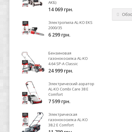
АКБ)
14 069 грн.
Обз
Электропила AL-KO EKS
2000/35
6 299 грн.
Бензиновая
газонокосилка AL-KO
4.64 SP-A Classic
24 999 грн.
Электрический аэратор
AL-KO Combi Care 38 E
Comfort
7 599 грн.
Электрическая
газонокосилка AL-KO
38.2 E Comfort