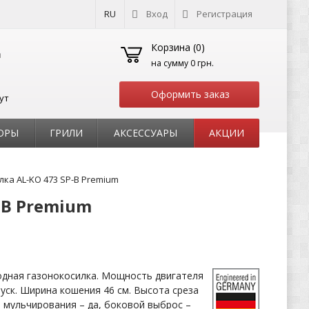
RU
Вход
Регистрация
Корзина (
0
)
на сумму
0 грн.
Оформить заказ
ут
ОРЫ
ГРИЛИ
АКСЕССУАРЫ
АКЦИИ
ка AL-KO 473 SP-B Premium
-B Premium
дная газонокосилка. Мощность двигателя
апуск. Ширина кошения 46 см. Высота среза
я мульчирования – да, боковой выброс –