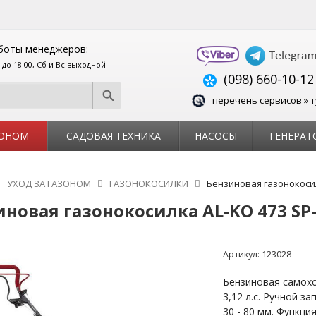
боты менеджеров:
0 до 18:00, Сб и Вс выходной
(098) 660-10-12
перечень сервисов » т
ЗОНОМ
САДОВАЯ ТЕХНИКА
НАСОСЫ
ГЕНЕРАТ
УХОД ЗА ГАЗОНОМ
ГАЗОНОКОСИЛКИ
Бензиновая газонокосил
иновая газонокосилка AL-KO 473 SP
Артикул:
123028
Бензиновая самохо
3,12 л.с. Ручной з
30 - 80 мм. Функци