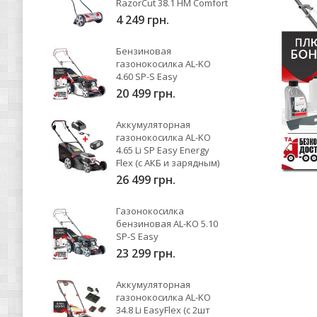
RazorCut 38.1 HM Comfort
4 249 грн.
Бензиновая
газонокосилка AL-KO
4.60 SP-S Easy
20 499 грн.
Аккумуляторная
газонокосилка AL-KO
4.65 Li SP Easy Energy
Flex (с АКБ и зарядным)
26 499 грн.
Газонокосилка
бензиновая AL-KO 5.10
SP-S Easy
23 299 грн.
Аккумуляторная
газонокосилка AL-KO
34.8 Li EasyFlex (с 2шт