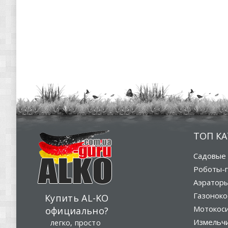
ТОП К
Садовые 
Роботы-г
Аэратор
Газоноко
Купить AL-KO
Мотокос
официально?
Измельч
легко, просто