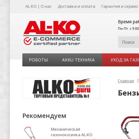
AL-KO | О нас
Доставка и оплата
Гарантия и сервис
Время ра
Пн-Пт. с 9:0
РОБОТЫ
AKKU ТЕХНИКА
УХОД ЗА ГА
Главная
Бенз
Рекомендуем
Механическая
газонокосилка AL-KO