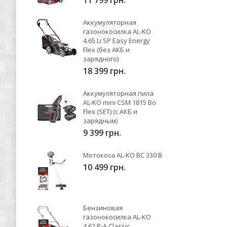
11 799 грн.
Аккумуляторная
газонокосилка AL-KO
4.65 Li SP Easy Energy
Flex (без АКБ и
зарядного)
18 399 грн.
Аккумуляторная пила
AL-KO mini CSM 1815 Bo
Flex (SET) (с АКБ и
зарядным)
9 399 грн.
Мотокоса AL-KO BC 330 B
10 499 грн.
Бензиновая
газонокосилка AL-KO
4.62 P-A Classic