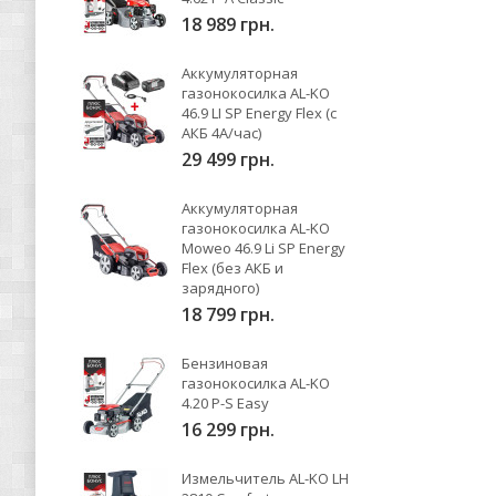
18 989 грн.
Аккумуляторная
газонокосилка AL-KO
46.9 LI SP Energy Flex (с
АКБ 4А/час)
29 499 грн.
Аккумуляторная
газонокосилка AL-KO
Moweo 46.9 Li SP Energy
Flex (без АКБ и
зарядного)
18 799 грн.
Бензиновая
газонокосилка AL-KO
4.20 P-S Easy
16 299 грн.
Измельчитель AL-KO LH