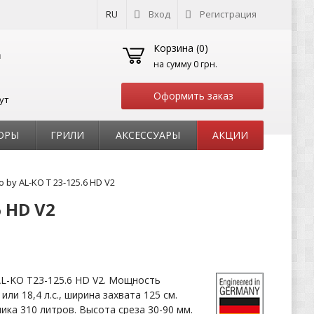
RU
Вход
Регистрация
Корзина (
0
)
на сумму
0 грн.
Оформить заказ
ут
ОРЫ
ГРИЛИ
АКСЕССУАРЫ
АКЦИИ
by AL-KO T 23-125.6 HD V2
6 HD V2
L-KO T23-125.6 HD V2. Мощность
или 18,4 л.с., ширина захвата 125 см.
ка 310 литров. Высота среза 30-90 мм.