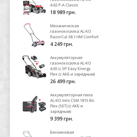
4.62 P-A Classic
18 989 грн.
Механическая
газонокосилка AL-KO
RazorCut 38.1 HM Comfort
4 249 грн.
Аккумуляторная
газонокосилка AL-KO
4.65 Li SP Easy Energy
Flex (с АКБ и зарядным)
26 499 грн.
Аккумуляторная пила
AL-KO mini CSM 1815 Bo
Flex (SET) (с АКБ и
зарядным)
9 399 грн.
Бензиновая