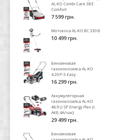
AL-KO Combi Care 38 E
Comfort
7 599 грн.
Мотокоса AL-KO BC 330 B
10 499 грн.
Бензиновая
газонокосилка AL-KO
4.20 P-S Easy
16 299 грн.
Аккумуляторная
газонокосилка AL-KO
46.9 LI SP Energy Flex (с
АКБ 4А/час)
29 499 грн.
Бензиновая
газонокосилка AL-KO