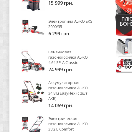
15 999 грн.
Электропила AL-KO EKS
2000/35
6 299 грн.
Бензиновая
газонокосилка AL-KO
4.64 SP-A Classic
24 999 грн.
Аккумуляторная
газонокосилка AL-KO
34.8 Li EasyFlex (с 2шт
АКБ)
14 069 грн.
Электрическая
газонокосилка AL-KO
38.2 E Comfort