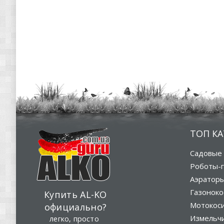
ТОП К
Садовые 
Роботы-г
Аэратор
Газоноко
Купить AL-KO
Мотокос
официально?
Измельч
легко, просто