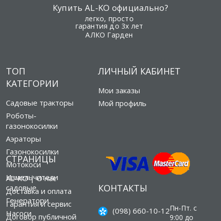
Купить AL-KO официально?
легко, просто
гарантия до 3х лет
АЛКО Гарден
ТОП
ЛИЧНЫЙ КАБИНЕТ
КАТЕГОРИИ
Мои заказы
Садовые тракторы
Мой профиль
Роботы-
газонокосилки
Аэраторы
Газонокосилки
СТРАНИЦЫ
Мотокоси
Измельчители
AL-KO | О нас
КОНТАКТЫ
садовые
Доставка и оплата
Генератори
Гарантия и сервис
Пн-Пт. с
(098) 660-10-12
Насоси
Договор публичной
9:00 до