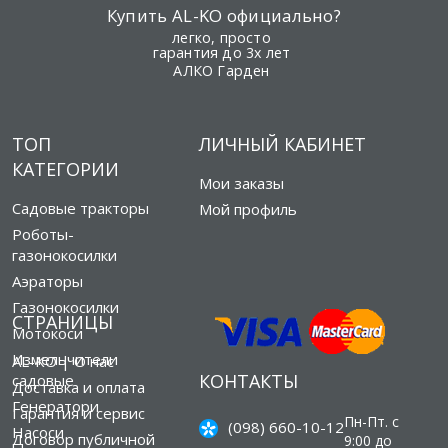
Купить AL-KO официально?
легко, просто
гарантия до 3х лет
АЛКО Гарден
ТОП
ЛИЧНЫЙ КАБИНЕТ
КАТЕГОРИИ
Мои заказы
Садовые тракторы
Мой профиль
Роботы-
газонокосилки
Аэраторы
Газонокосилки
СТРАНИЦЫ
Мотокоси
Измельчители
AL-KO | О нас
КОНТАКТЫ
садовые
Доставка и оплата
Генератори
Гарантия и сервис
Пн-Пт. с
(098) 660-10-12
Насоси
Договор публичной
9:00 до